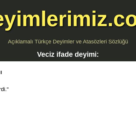
eyimlerimiz.c
Açıklamalı Türkçe Deyimler ve Atasözleri Sözlüğü
Veciz ifade
deyimi:
ı
di."