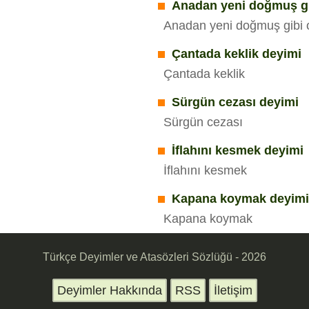
Anadan yeni doğmuş gi
Anadan yeni doğmuş gibi
Çantada keklik deyimi
Çantada keklik
Sürgün cezası deyimi
Sürgün cezası
İflahını kesmek deyimi
İflahını kesmek
Kapana koymak deyim
Kapana koymak
Türkçe Deyimler ve Atasözleri Sözlüğü - 2026
Deyimler Hakkında
RSS
İletişim