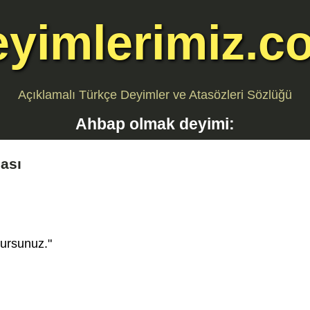
eyimlerimiz.c
Açıklamalı Türkçe Deyimler ve Atasözleri Sözlüğü
Ahbap olmak
deyimi:
ası
lursunuz."