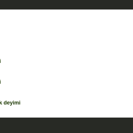
i
i
k deyimi